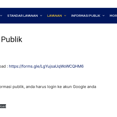
STANDAR LAYANAN
LAYANAN
INFORMASI PUBLIK
MOR
Publik
oad :
https://forms.gle/LgYujsaUqWoWCQHM6
masi publik, anda harus login ke akun Google anda
load