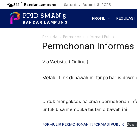
C
31.1
Bandar Lampung
Saturday, August 8, 2026
PPID SMAN 5
PROFIL
REGULASI
BANDAR LAMPUNG
Beranda
Permohonan Informasi Publik
Permohonan Informasi 
Via Website ( Online )
Melalui Link di bawah ini tanpa harus downl
Untuk mengakses halaman permohonan infor
untuk bisa membuka tautan dibawah ini:
FORMULIR PERMOHONAN INFORMASI PUBLIK
Down