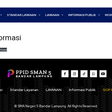
STANDAR LAYANAN
LAYANAN
INFORMASI PUBLIK
MOR
ormasi
load
PPID SMAN 5
BANDAR LAMPUNG
si
Standar Layanan
LAYANAN
Informasi Publik
SOP 
© SMA Negeri 5 Bandar Lampung. All Rights Reserved.