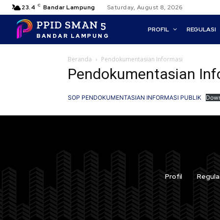
C
23.4
Bandar Lampung
Saturday, August 8, 2026
PPID SMAN 5
PROFIL
REGULASI
BANDAR LAMPUNG
Beranda
Pendokumentasian Informasi
Pendokumentasian Inf
SOP PENDOKUMENTASIAN INFORMASI PUBLIK
Down
Profil
Regula