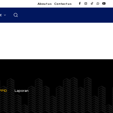
About us
Contact us
E
PPID
Laporan