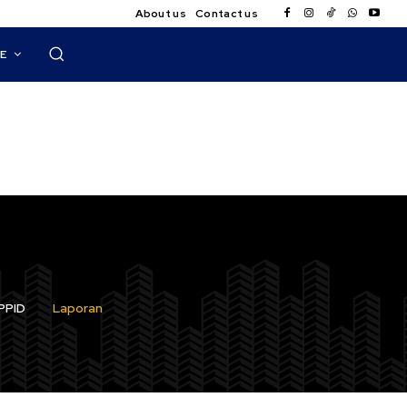
About us
Contact us
E
PPID
Laporan